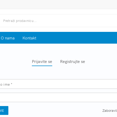
O nama
Kontakt
Prijavite se
Registrujte se
o ime *
 ME
Zaboravil