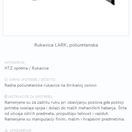
Rukavica LARK, poliuretanska
KATEGORIJA:
HTZ oprema
/
Rukavice
SVRHA UPOTREBE / DEJSTVO:
Radne poliuretanske rukavice na štrikanoj osnovi.
INSTRUKCIJE ZA UPOTREBU:
Namenjene su za zaštitu ruku pri obavljanju poslova gde postoji
potreba osećaja opipa i dolazi do malih mehaničkih habanja. Štite
od uticaja oštrih predmeta, propuštaju tečnost i vazduh.
Namenjene su manipulaciji finim, malim i hrapavim predmetima.
UPOZORENJE: