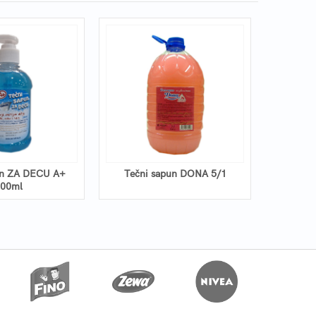
un ZA DECU A+
Tečni sapun DONA 5/1
Krema z
00ml