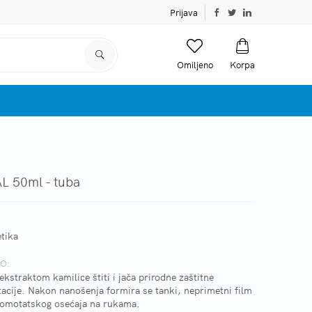
Prijava
Omiljeno
Korpa
L 50ml - tuba
tika
O:
ekstraktom kamilice štiti i jača prirodne zaštitne
acije. Nakon nanošenja formira se tanki, neprimetni film
 somotatskog osećaja na rukama.