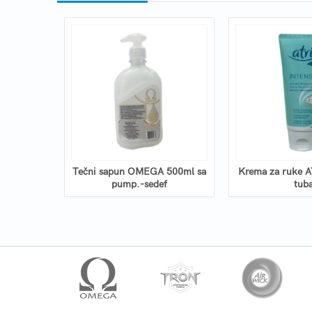
ITOGAL
Tečni sapun OMEGA 500ml sa
Krema za ruke A
a
pump.-sedef
tub