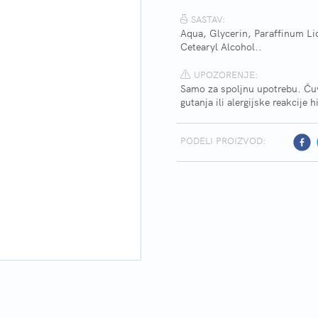
SASTAV:
Aqua, Glycerin, Paraffinum Liq
Cetearyl Alcohol..
UPOZORENJE:
Samo za spoljnu upotrebu. Čuv
gutanja ili alergijske reakcije
PODELI PROIZVOD: