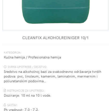
CLEANFIX ALKOHOLREINIGER 10/1
KATEGORIJA:
Kućna hemija
/
Profesionalna hemija
SVRHA UPOTREBE / DEJSTVO:
Sredstvo na alkoholnoj bazi za svakodnevno održavanje tvrdih
podova: pvc, linoleum, kamenim, laminatnim, mermernim i
poliuretanskim podovima…
INSTRUKCIJE ZA UPOTREBU:
Doziranje: 10 ml na 10 l vode.
SASTAV:
Ph vrednost: 7,0 - 7,2.