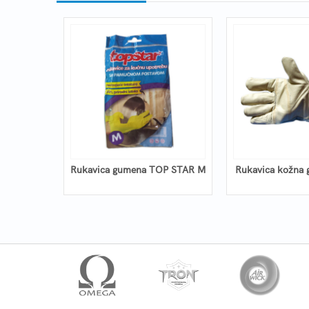
 puderom
Rukavica gumena TOP STAR M
Rukavica kožna 