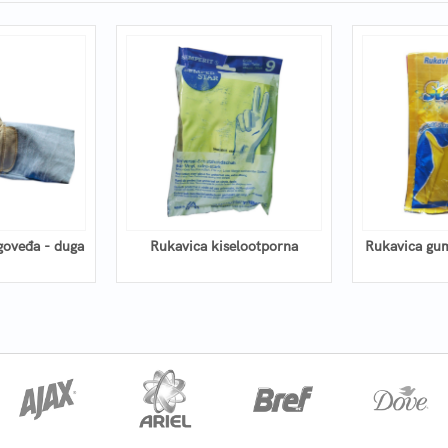
goveđa - duga
Rukavica kiselootporna
Rukavica gu