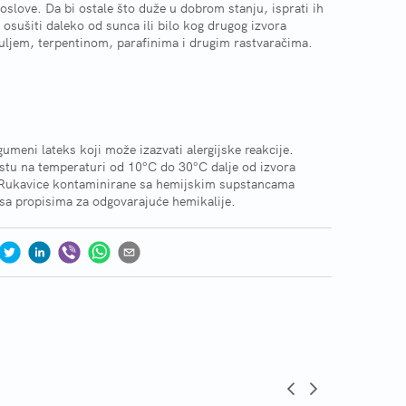
poslove. Da bi ostale što duže u dobrom stanju, isprati ih
sušiti daleko od sunca ili bilo kog drugog izvora
 uljem, terpentinom, parafinima i drugim rastvaračima.
umeni lateks koji može izazvati alergijske reakcije.
tu na temperaturi od 10°C do 30°C dalje od izvora
ge. Rukavice kontaminirane sa hemijskim supstancama
 sa propisima za odgovarajuće hemikalije.