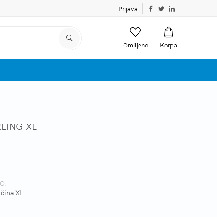
Prijava
Omiljeno
Korpa
RLING XL
O:
ičina XL