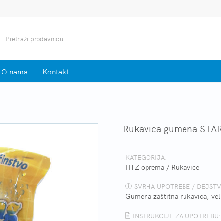
O nama
Kontakt
Rukavica gumena STA
KATEGORIJA:
HTZ oprema
/
Rukavice
SVRHA UPOTREBE / DEJSTV
Gumena zaštitna rukavica, vel
INSTRUKCIJE ZA UPOTREBU: