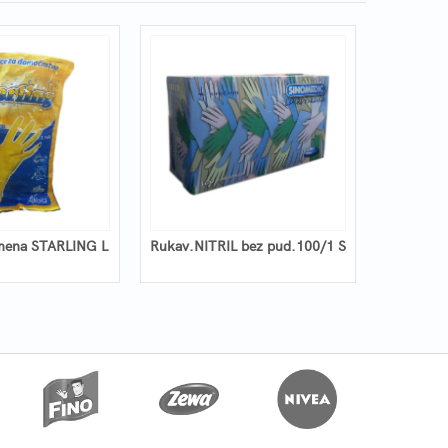
mena STARLING L
Rukav.NITRIL bez pud.100/1 S
Rukav.N