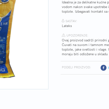
Idealna je za delikatne kućne 
vodom nakon svake upotrebe i o
toplote. Izbegavati kontakt sa
SASTAV:
Lateks
UPOZORENJE:
Ovaj proizvod sadrži prirodni g
Čuvati na suvom i tamnom mes
toplote, jake svetlosti i vla
moraju biti odložene u skladu
PODELI PROIZVOD: