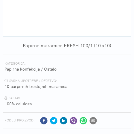
Papirne maramice FRESH 100/1 (10 x10)
KATEGORIJA:
Papirna konfekcija
/
Ostalo
SVRHA UPOTREBE / DEJSTVO:
10 parpirnih troslojnih maramica.
SASTAV:
100% celuloza.
PODELI PROIZVOD: