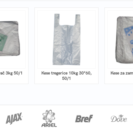
vač 3kg 50/1
Kese tregerice 10kg 30*60,
Kese za zam
50/1