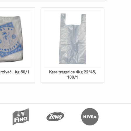
rzivač 1kg 50/1
Kese tregerice 4kg 22*45,
100/1