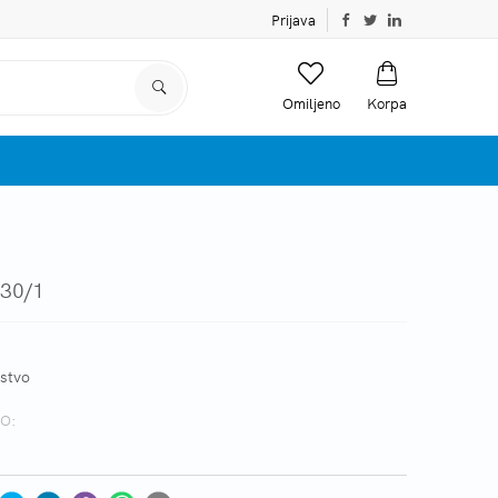
Prijava
Omiljeno
Korpa
 30/1
stvo
O: