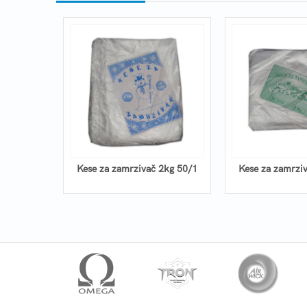
led
Kese za zamrzivač 2kg 50/1
Kese za zamrzi