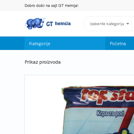
Dobro došli na sajt GT Hemija!
Izaberite kategoriju
Kategorije
Početna
Prikaz proizvoda