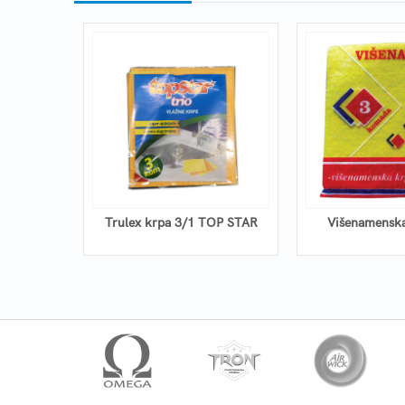
00*160cm
Trulex krpa 3/1 TOP STAR
Višenamenska