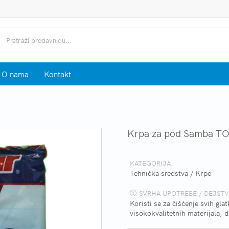
O nama
Kontakt
Krpa za pod Samba T
KATEGORIJA:
Tehnička sredstva
/
Krpe
SVRHA UPOTREBE / DEJSTV
Koristi se za čišćenje svih gl
visokokvalitetnih materijala, du