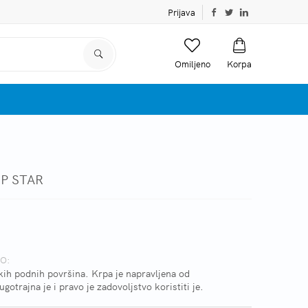
Prijava
Omiljeno
Korpa
OP STAR
O:
atkih podnih površina. Krpa je napravljena od
gotrajna je i pravo je zadovoljstvo koristiti je.