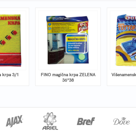
 krpa 3/1
FINO magična krpa ZELENA
Višenamensk
36*38