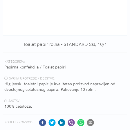
Toalet papir rolna - STANDARD 2sl, 10/1
KATEGORIJA:
Papirna konfekcija
/
Toalet papiri
SVRHA UPOTREBE / DEJSTVO:
Higijenski toaletni papir je kvalitetan proizvod napravljen od
dvoslojnog celuloznog papira. Pakovanje 10 rolni.
SASTAV:
100% celuloza.
PODELI PROIZVOD: