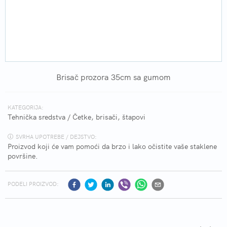
Brisač prozora 35cm sa gumom
KATEGORIJA:
Tehnička sredstva
/
Četke, brisači, štapovi
SVRHA UPOTREBE / DEJSTVO:
Proizvod koji će vam pomoći da brzo i lako očistite vaše staklene
površine.
PODELI PROIZVOD: