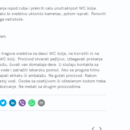
anja ispod ruba i prekriti celu unutrašnjost WC šolje.
ako bi sredstvo uklonilo kamenac, potom isprati. Ponoviti
ga nečistoće.
fem.
ragove sredstva na dasci WC šolje, ne koristiti ni na
WC šolji. Proizvod otvarati pažljivo, izbegavati prskanje
 kožu, čuvati van domašaja dece. U slučaju kontakta sa
 vode i zatražiti lekarsku pomoć. Ako se proguta hitno
azati etiketu ili ambalažu. Ne gutati proizvod. Nakon
istoj vodi. Osobe sa osetljivom ili oštećenom kožom treba
 doziranje. Ne mešati sa drugim proizvodima.