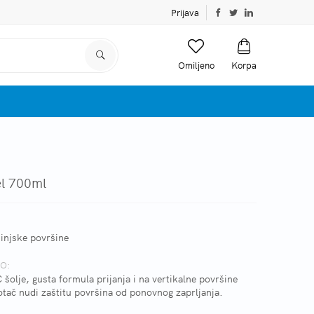
Prijava
Omiljeno
Korpa
l 700ml
hinjske površine
O:
šolje, gusta formula prijanja i na vertikalne površine
otač nudi zaštitu površina od ponovnog zaprljanja.