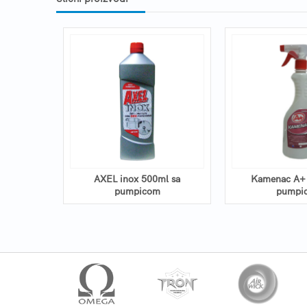
0ml
AXEL inox 500ml sa
Kamenac A+ 
pumpicom
pumpi