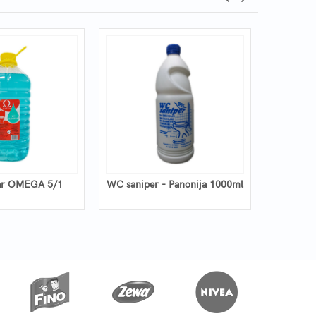
ar OMEGA 5/1
WC saniper - Panonija 1000ml
SMAC
pu