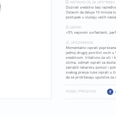
INSTRUKCIJE ZA UPOTREBU:
Dozirati sredstvo bez razređiv
Ostaviti da deluje 10 minuta k
postupak u slučaju većih nasla
SASTAV:
<5% nejonski surfaktanti, par
UPOZORENJE:
Momentalno isprati poprskane t
jednoj drugoj površini osim u 
sredstvom. Iritativno za oči i
očima, odmah isprati sa dosta
zatražiti lekarsku pomoć i pok
svakog pranja ruke isprati u č
da se pridržavaju uputstva za
PODELI PROIZVOD: