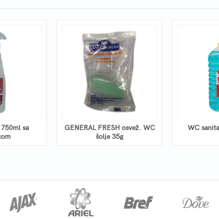
750ml sa
GENERAL FRESH osvež. WC
WC sanit
com
šolje 35g