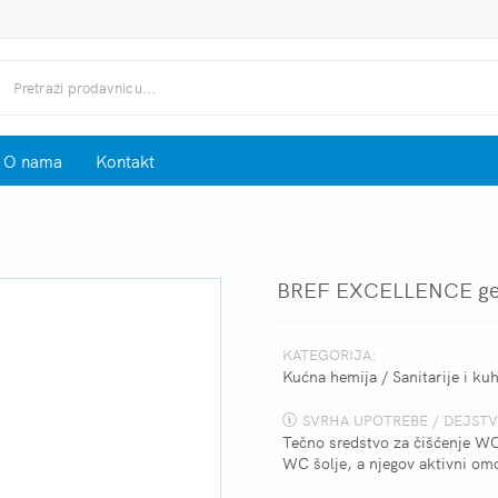
O nama
Kontakt
BREF EXCELLENCE ge
KATEGORIJA:
Kućna hemija
/
Sanitarije i ku
SVRHA UPOTREBE / DEJSTV
Tečno sredstvo za čišćenje WC 
WC šolje, a njegov aktivni om