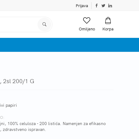
Prijava
Omiljeno
Korpa
i, 2sl 200/1 G
vi papiri
O:
ojni, 100% celuloza - 200 listića. Namenjen za efikasno
i, zdravstveno ispravan.