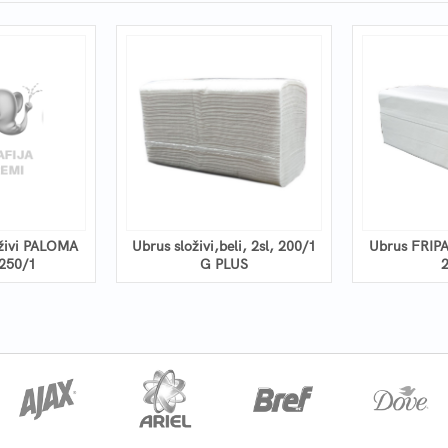
oživi PALOMA
Ubrus složivi,beli, 2sl, 200/1
Ubrus FRIPA
0166-35 250/1
G PLUS