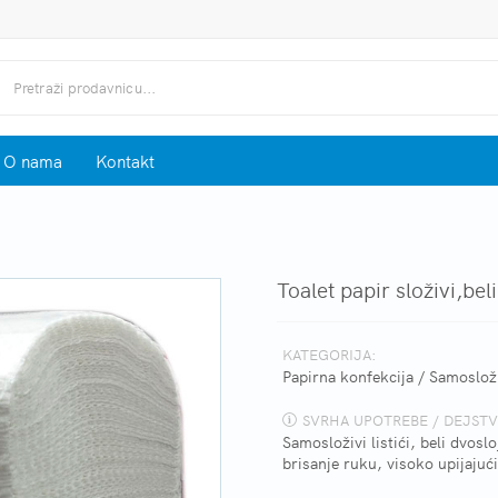
O nama
Kontakt
Toalet papir složivi,bel
KATEGORIJA:
Papirna konfekcija
/
Samosloži
SVRHA UPOTREBE / DEJSTV
Samosloživi listići, beli dvosl
brisanje ruku, visoko upijajuć