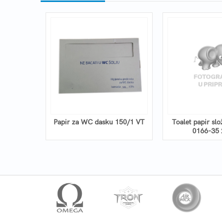
i BELI -
Papir za WC dasku 150/1 VT
Toalet papir sl