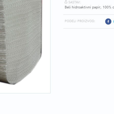
SASTAV:
Beli hidroaktivni papir, 100% 
PODELI PROIZVOD: