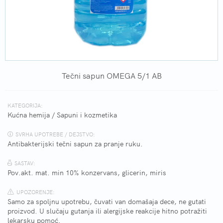
Tečni sapun OMEGA 5/1 AB
KATEGORIJA:
Kućna hemija
/
Sapuni i kozmetika
SVRHA UPOTREBE / DEJSTVO:
Antibakterijski tečni sapun za pranje ruku.
SASTAV:
Pov.akt. mat. min 10% konzervans, glicerin, miris
UPOZORENJE:
Samo za spoljnu upotrebu, čuvati van domašaja dece, ne gutati
proizvod. U slučaju gutanja ili alergijske reakcije hitno potražiti
lekarsku pomoć.