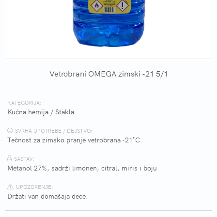
Vetrobrani OMEGA zimski -21 5/1
KATEGORIJA:
Kućna hemija
/
Stakla
SVRHA UPOTREBE / DEJSTVO:
Tečnost za zimsko pranje vetrobrana -21˚C.
SASTAV:
Metanol 27%, sadrži limonen, citral, miris i boju
UPOZORENJE:
Držati van domašaja dece.