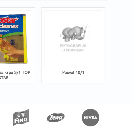
ka krpa 3/1 TOP
Pucval 10/1
Magič
STAR