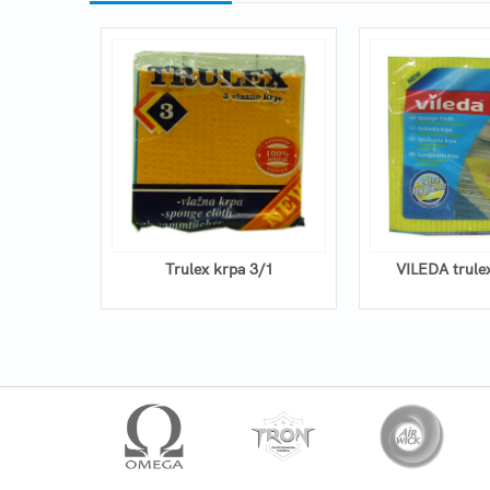
STYLE 4/1
Trulex krpa 3/1
VILEDA trule