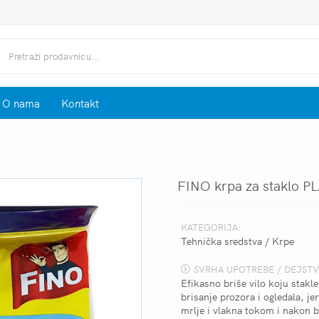
O nama
Kontakt
FINO krpa za staklo 
KATEGORIJA:
Tehnička sredstva
/
Krpe
SVRHA UPOTREBE / DEJSTV
Efikasno briše vilo koju stakl
brisanje prozora i ogledala, je
mrlje i vlakna tokom i nakon b