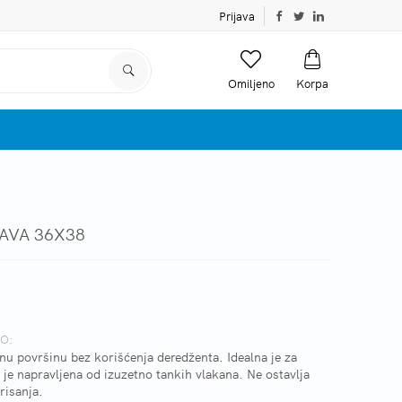
Prijava
Omiljeno
Korpa
PLAVA 36X38
O:
enu površinu bez korišćenja deredženta. Idealna je za
r je napravljena od izuzetno tankih vlakana. Ne ostavlja
risanja.