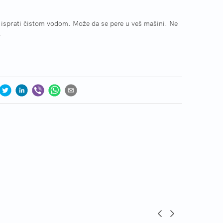
 isprati čistom vodom. Može da se pere u veš mašini. Ne
.