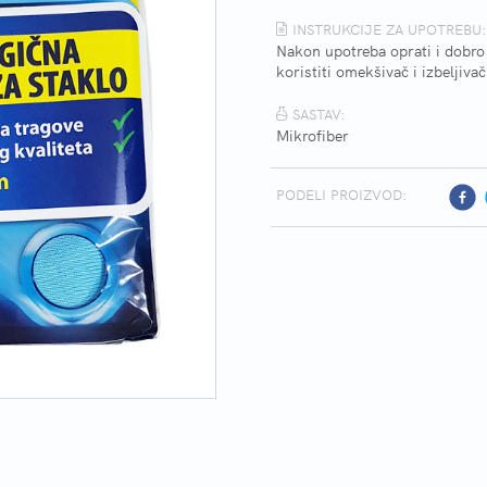
INSTRUKCIJE ZA UPOTREBU:
Nakon upotreba oprati i dobro
koristiti omekšivač i izbeljivač
SASTAV:
Mikrofiber
PODELI PROIZVOD: