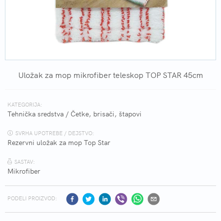
Uložak za mop mikrofiber teleskop TOP STAR 45cm
KATEGORIJA:
Tehnička sredstva
/
Četke, brisači, štapovi
SVRHA UPOTREBE / DEJSTVO:
Rezervni uložak za mop Top Star
SASTAV:
Mikrofiber
PODELI PROIZVOD: