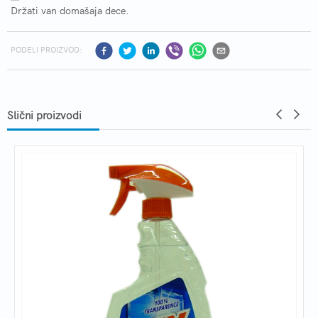
Držati van domašaja dece.
PODELI PROIZVOD:
Slični proizvodi