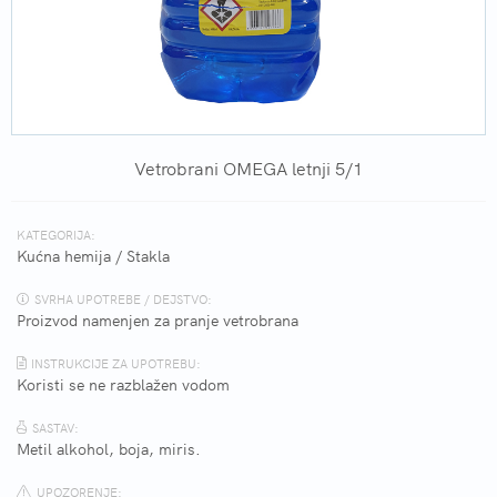
Vetrobrani OMEGA letnji 5/1
KATEGORIJA:
Kućna hemija
/
Stakla
SVRHA UPOTREBE / DEJSTVO:
Proizvod namenjen za pranje vetrobrana
INSTRUKCIJE ZA UPOTREBU:
Koristi se ne razblažen vodom
SASTAV:
Metil alkohol, boja, miris.
UPOZORENJE: