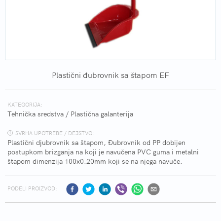
Plastični đubrovnik sa štapom EF
KATEGORIJA:
Tehnička sredstva
/
Plastična galanterija
SVRHA UPOTREBE / DEJSTVO:
Plastični djubrovnik sa štapom, Đubrovnik od PP dobijen
postupkom brizganja na koji je navučena PVC guma i metalni
štapom dimenzija 100x0.20mm koji se na njega navuče.
PODELI PROIZVOD: