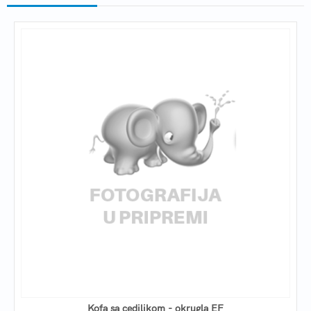
Kofa sa cediljkom - okrugla EF