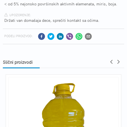
< od 5% nejonsko površinskih aktivnih elemenata, miris, boja.
UPOZORENJE:
Držati van domašaja dece, sprečiti kontakt sa očima.
PODELI PROIZVOD:
Slični proizvodi