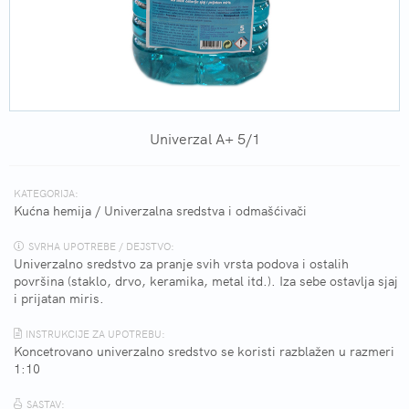
Univerzal A+ 5/1
KATEGORIJA:
Kućna hemija
/
Univerzalna sredstva i odmašćivači
SVRHA UPOTREBE / DEJSTVO:
Univerzalno sredstvo za pranje svih vrsta podova i ostalih
površina (staklo, drvo, keramika, metal itd.). Iza sebe ostavlja sjaj
i prijatan miris.
INSTRUKCIJE ZA UPOTREBU:
Koncetrovano univerzalno sredstvo se koristi razblažen u razmeri
1:10
SASTAV: