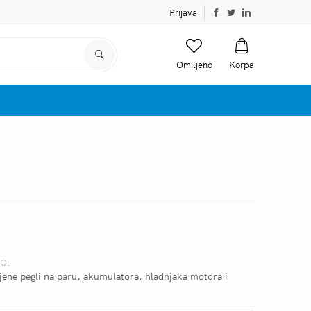
Prijava
Omiljeno
Korpa
O:
ene pegli na paru, akumulatora, hladnjaka motora i