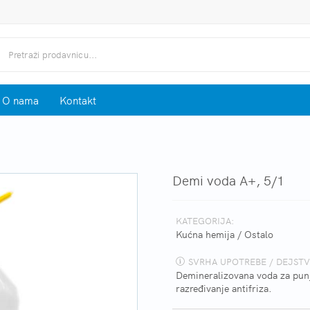
O nama
Kontakt
Demi voda A+, 5/1
KATEGORIJA:
Kućna hemija
/
Ostalo
SVRHA UPOTREBE / DEJSTV
Demineralizovana voda za punj
razređivanje antifriza.