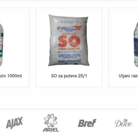
nzin 1000ml
SO za puteve 25/1
Uljani ra