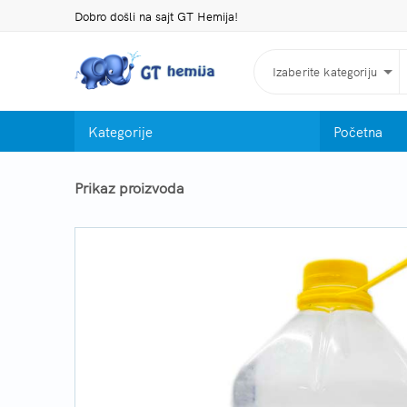
Dobro došli na sajt GT Hemija!
Izaberite kategoriju
Kategorije
Početna
Prikaz proizvoda