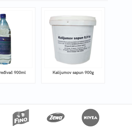
zređivač 900ml
Kalijumov sapun 900g
RAID U
sve