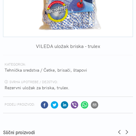
VILEDA uložak briska - trulex
KATEGORIJA:
Tehnička sredstva
/
Četke, brisači, štapovi
SVRHA UPOTREBE / DEJSTVO:
Rezervni uložak za briska, trulex.
PODELI PROIZVOD:
Slični proizvodi