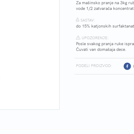
Za mašinsko pranje na 3kg rub
vode 1/2 zatvarača koncentra
SASTAV:
do 15% katjonskih surfaktanata
UPOZORENJE:
Posle svakog pranja ruke ispra
Čuvati van domašaja dece.
PODELI PROIZVOD: