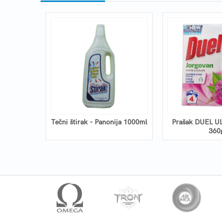
tečni
Tečni štirak - Panonija 1000ml
Prašak DUEL U
00ml
360