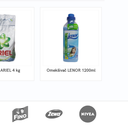
 ARIEL 4 kg
Omekšivač LENOR 1200ml
Omekši