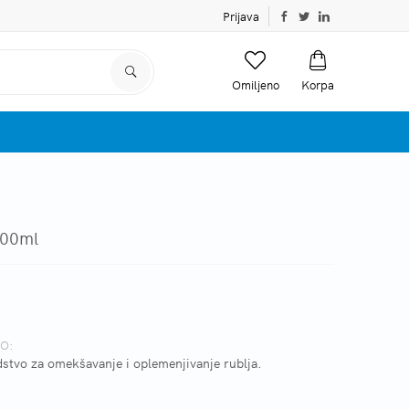
Prijava
Omiljeno
Korpa
00ml
O:
dstvo za omekšavanje i oplemenjivanje rublja.