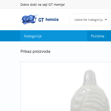
Dobro došli na sajt GT Hemija!
Izaberite kategoriju
Kategorije
Početna
Prikaz proizvoda