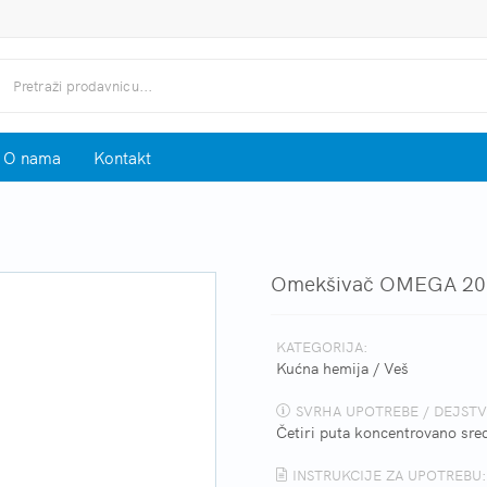
O nama
Kontakt
Omekšivač OMEGA 20
KATEGORIJA:
Kućna hemija
/
Veš
SVRHA UPOTREBE / DEJSTV
Četiri puta koncentrovano sre
INSTRUKCIJE ZA UPOTREBU: