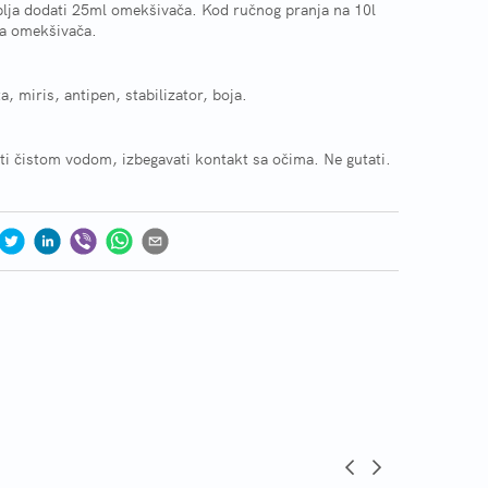
lja dodati 25ml omekšivača. Kod ručnog pranja na 10l
ta omekšivača.
, miris, antipen, stabilizator, boja.
ti čistom vodom, izbegavati kontakt sa očima. Ne gutati.