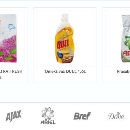
LTRA FRESH
Omekšivač DUEL 1,6L
Prašak
g