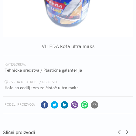
VILEDA kofa ultra maks
KATEGORIJA:
Tehnička sredstva
/
Plastična galanterija
SVRHA UPOTREBE / DEJSTVO:
Kofa sa cediljkom za čistač ultra maks
PODELI PROIZVOD:
Slični proizvodi