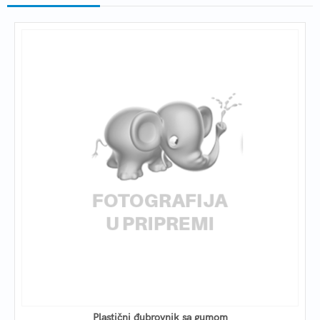
Plastični đubrovnik sa gumom