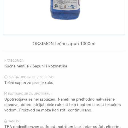
OKSIMON tečni sapun 1000ml
KATEGORIJA:
Kućna hemija
/
Sapuni i kozmetika
SVRHA UPOTREBE / DEJSTVO:
Tečni sapun za pranje ruku
INSTRUKCIJE ZA UPOTREBU:
Upotrebljava se nerazblažen. Naneti na prethodno nakvašene
dlanove, dobro istrljati cele ruke ili telo i potom isprati tekućom
vodom. Proizvod se može koristiti kontinuirano.
SASTAV:
TEA dodecilbenzen sulfonat, natrijum lauril etar sulfat, glicerin,