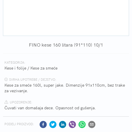
FINO kese 160 litara (91*110) 10/1
KATEGORIJA:
Kese i folije
/
Kese za smeće
SVRHA UPOTREBE / DEJSTVO:
Kese za smeće 160l, super jake. Dimenzije 91x110cm, bez trake
za vezivanje.
UPOZORENJE:
Čuvati van domašaja dece. Opasnost od gušenja.
PODELI PROIZVOD: