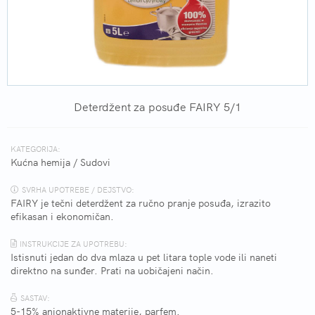
Deterdžent za posuđe FAIRY 5/1
KATEGORIJA:
Kućna hemija
/
Sudovi
SVRHA UPOTREBE / DEJSTVO:
FAIRY je tečni deterdžent za ručno pranje posuđa, izrazito
efikasan i ekonomičan.
INSTRUKCIJE ZA UPOTREBU:
Istisnuti jedan do dva mlaza u pet litara tople vode ili naneti
direktno na sunđer. Prati na uobičajeni način.
SASTAV:
5-15% anjonaktivne materije, parfem.