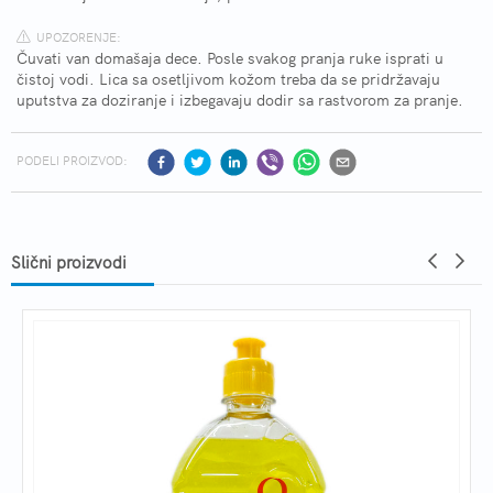
UPOZORENJE:
Čuvati van domašaja dece. Posle svakog pranja ruke isprati u
čistoj vodi. Lica sa osetljivom kožom treba da se pridržavaju
uputstva za doziranje i izbegavaju dodir sa rastvorom za pranje.
PODELI PROIZVOD:
Slični proizvodi