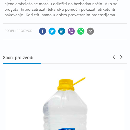
njena ambalaža se moraju odložiti na bezbedan način. Ako se
proguta, hitno zatražiti lekarsku pomoć i pokazati etiketu ili
pakovanje. Koristiti samo u dobro provetrenim prostorijama.
PODELI PROIZVOD:
Slični proizvodi