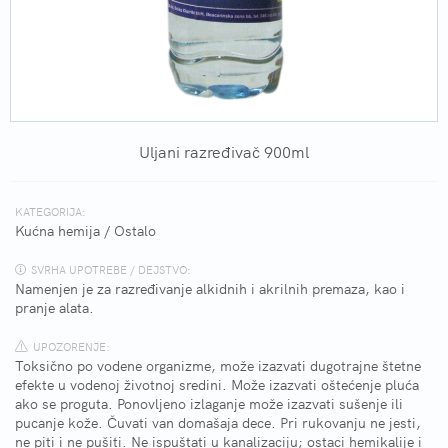
Uljani razređivač 900ml
KATEGORIJA:
Kućna hemija
/
Ostalo
SVRHA UPOTREBE / DEJSTVO:
Namenjen je za razređivanje alkidnih i akrilnih premaza, kao i
pranje alata.
UPOZORENJE:
Toksično po vodene organizme, može izazvati dugotrajne štetne
efekte u vodenoj životnoj sredini. Može izazvati oštećenje pluća
ako se proguta. Ponovljeno izlaganje može izazvati sušenje ili
pucanje kože. Čuvati van domašaja dece. Pri rukovanju ne jesti,
ne piti i ne pušiti. Ne ispuštati u kanalizaciju; ostaci hemikalije i