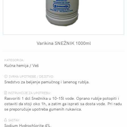
Varikina SNEŽNIK 1000ml
KATEGORIJA:
Kućna hemija
/
Veš
SVRHA UPOTREBE / DEJSTVO:
Sredstvo za beljenje pamučnog i lanenog rublja.
INSTRUKCIJE ZA UPOTREBU:
Rasvoriti 1 dcl Snežnika u 10-15l vode. Oprano rublje potopiti i
ostaviti da stoji oko 1h, a zatim ga isprati sa dosta vode. Pri radu
se preporučuje upotreba gumenih rukavica.
SASTAV:
Sodium Hydrochlorite 4%.