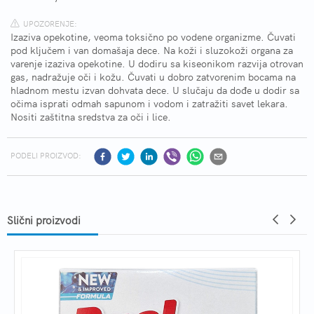
UPOZORENJE:
Izaziva opekotine, veoma toksično po vodene organizme. Čuvati
pod ključem i van domašaja dece. Na koži i sluzokoži organa za
varenje izaziva opekotine. U dodiru sa kiseonikom razvija otrovan
gas, nadražuje oči i kožu. Čuvati u dobro zatvorenim bocama na
hladnom mestu izvan dohvata dece. U slučaju da dođe u dodir sa
očima isprati odmah sapunom i vodom i zatražiti savet lekara.
Nositi zaštitna sredstva za oči i lice.
PODELI PROIZVOD:
Slični proizvodi