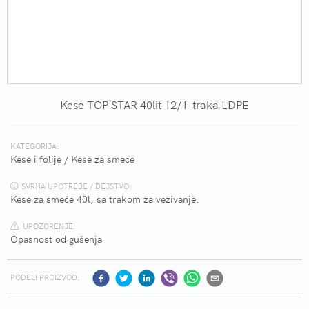
Kese TOP STAR 40lit 12/1-traka LDPE
KATEGORIJA:
Kese i folije
/
Kese za smeće
SVRHA UPOTREBE / DEJSTVO:
Kese za smeće 40l, sa trakom za vezivanje.
UPOZORENJE:
Opasnost od gušenja
PODELI PROIZVOD: