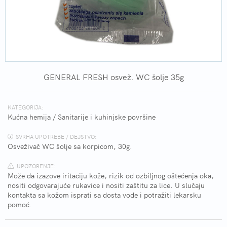
GENERAL FRESH osvež. WC šolje 35g
KATEGORIJA:
Kućna hemija
/
Sanitarije i kuhinjske površine
SVRHA UPOTREBE / DEJSTVO:
Osveživač WC šolje sa korpicom, 30g.
UPOZORENJE:
Može da izazove iritaciju kože, rizik od ozbiljnog oštećenja oka,
nositi odgovarajuće rukavice i nositi zaštitu za lice. U slučaju
kontakta sa kožom isprati sa dosta vode i potražiti lekarsku
pomoć.