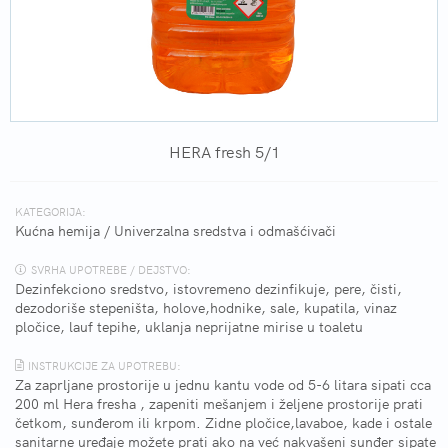
HERA fresh 5/1
KATEGORIJA:
Kućna hemija
/
Univerzalna sredstva i odmašćivači
SVRHA UPOTREBE / DEJSTVO:
Dezinfekciono sredstvo, istovremeno dezinfikuje, pere, čisti,
dezodoriše stepeništa, holove,hodnike, sale, kupatila, vinaz
pločice, lauf tepihe, uklanja neprijatne mirise u toaletu
INSTRUKCIJE ZA UPOTREBU:
Za zaprljane prostorije u jednu kantu vode od 5-6 litara sipati cca
200 ml Hera fresha , zapeniti mešanjem i željene prostorije prati
četkom, sunđerom ili krpom. Zidne pločice,lavaboe, kade i ostale
sanitarne uređaje možete prati ako na već nakvašeni sunđer sipate