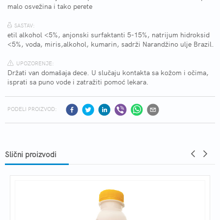
malo osvežina i tako perete
SASTAV:
etil alkohol <5%, anjonski surfaktanti 5-15%, natrijum hidroksid
<5%, voda, miris,alkohol, kumarin, sadrži Narandžino ulje Brazil.
UPOZORENJE:
Držati van domašaja dece. U slučaju kontakta sa kožom i očima,
isprati sa puno vode i zatražiti pomoć lekara.
PODELI PROIZVOD:
Slični proizvodi