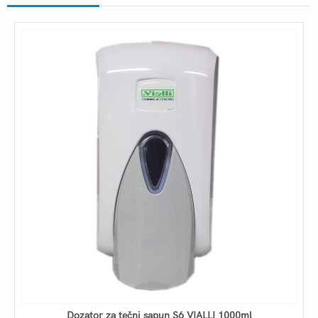
Dozator za tečni sapun S6 VIALLI 1000ml