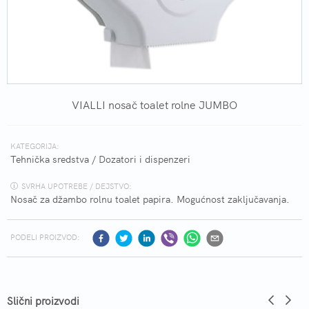
VIALLI nosač toalet rolne JUMBO
KATEGORIJA:
Tehnička sredstva
/
Dozatori i dispenzeri
SVRHA UPOTREBE / DEJSTVO:
Nosač za džambo rolnu toalet papira. Mogućnost zaključavanja.
PODELI PROIZVOD:
Slični proizvodi