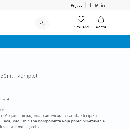
Prijava
Omiljeno
Korpa
50ml - komplet
stora
O:
neželjene mirise, imaju antivirusna i antibakterijska
h biljaka, kao i mirisne komponente koje pored osvežavanja
izaciju dima cigareta.