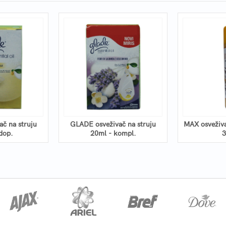
č na struju
GLADE osveživač na struju
MAX osveživač
dop.
20ml - kompl.
3