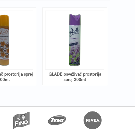
 prostorija sprej
GLADE osveživač prostorija
AIRWICK 
00ml
sprej 300ml