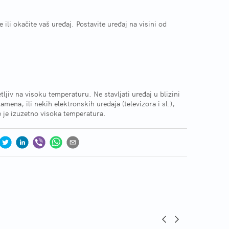
e ili okačite vaš uređaj. Postavite uređaj na visini od
ljiv na visoku temperaturu. Ne stavljati uređaj u blizini
amena, ili nekih elektronskih uređaja (televizora i sl.),
e je izuzetno visoka temperatura.