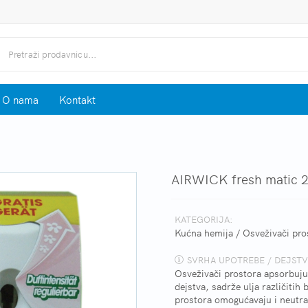
O nama
Kontakt
AIRWICK fresh matic 2
KATEGORIJA:
Kućna hemija
/
Osveživači pro
SVRHA UPOTREBE / DEJSTV
Osveživači prostora apsorbuju 
dejstva, sadrže ulja različiti
prostora omogućavaju i neutral