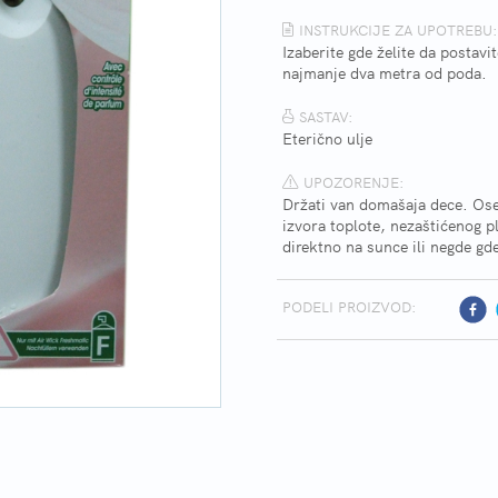
INSTRUKCIJE ZA UPOTREBU:
Izaberite gde želite da postavit
najmanje dva metra od poda.
SASTAV:
Eterično ulje
UPOZORENJE:
Držati van domašaja dece. Oset
izvora toplote, nezaštićenog pl
direktno na sunce ili negde gd
PODELI PROIZVOD: