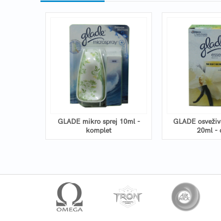
ostorija
GLADE mikro sprej 10ml -
GLADE osveživa
komplet
20ml - 