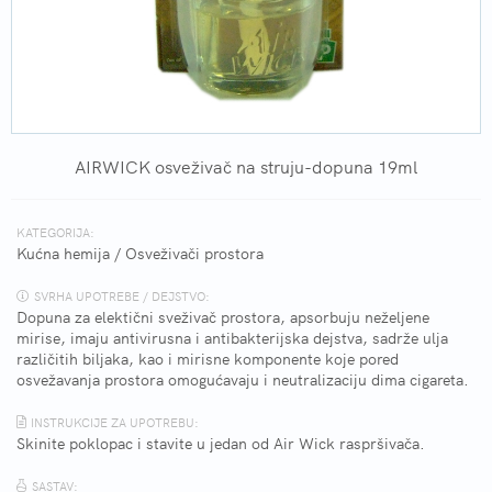
AIRWICK osveživač na struju-dopuna 19ml
KATEGORIJA:
Kućna hemija
/
Osveživači prostora
SVRHA UPOTREBE / DEJSTVO:
Dopuna za elektični sveživač prostora, apsorbuju neželjene
mirise, imaju antivirusna i antibakterijska dejstva, sadrže ulja
različitih biljaka, kao i mirisne komponente koje pored
osvežavanja prostora omogućavaju i neutralizaciju dima cigareta.
INSTRUKCIJE ZA UPOTREBU:
Skinite poklopac i stavite u jedan od Air Wick raspršivača.
SASTAV: