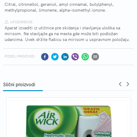
Citral, citronellol, geraniol, amyl cinnamal, butylphenyl,
methylpropional, limonene, alpha-isomethyl ionone.
UPOZORENJE:
Aparat izvaditi iz utičnice pre skidanja i stavljanja uloška sa
mirisom. Ne stavljajte ga na mesta gde može biti podložan
udarcima. Uvek držite flašicu sa mirisom u uspravnom položaju.
PODELI PROIZVOD:
Slični proizvodi