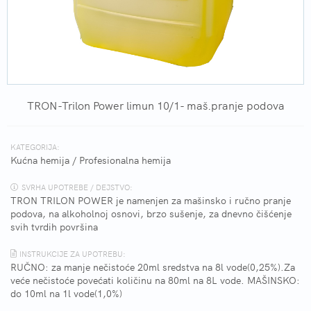
TRON-Trilon Power limun 10/1- maš.pranje podova
KATEGORIJA:
Kućna hemija
/
Profesionalna hemija
SVRHA UPOTREBE / DEJSTVO:
TRON TRILON POWER je namenjen za mašinsko i ručno pranje
podova, na alkoholnoj osnovi, brzo sušenje, za dnevno čišćenje
svih tvrdih površina
INSTRUKCIJE ZA UPOTREBU:
RUČNO: za manje nečistoće 20ml sredstva na 8l vode(0,25%).Za
veće nečistoće povećati količinu na 80ml na 8L vode. MAŠINSKO:
do 10ml na 1l vode(1,0%)