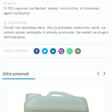
SASTAV:
5-15% nejonski surfaktant, etanol, miris(citral, d-limonene),
agens za bojenje
UPOZORENJE:
Čuvati van domašaja dece. Ako je potreban medicinski savet, sa
sobom poneti ambalažu ili etiketu proizvoda. Ne mešati sa drugim
hemikalijama.
PODELI PROIZVOD:
Slični proizvodi