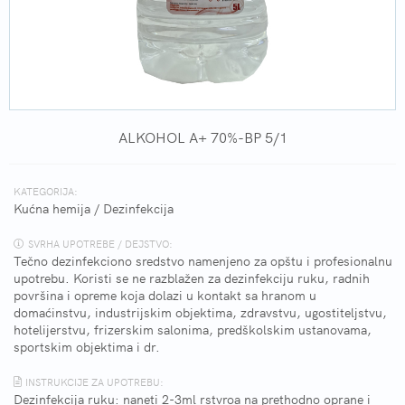
ALKOHOL A+ 70%-BP 5/1
KATEGORIJA:
Kućna hemija
/
Dezinfekcija
SVRHA UPOTREBE / DEJSTVO:
Tečno dezinfekciono sredstvo namenjeno za opštu i profesionalnu
upotrebu. Koristi se ne razblažen za dezinfekciju ruku, radnih
površina i opreme koja dolazi u kontakt sa hranom u
domaćinstvu, industrijskim objektima, zdravstvu, ugostiteljstvu,
hotelijerstvu, frizerskim salonima, predškolskim ustanovama,
sportskim objektima i dr.
INSTRUKCIJE ZA UPOTREBU:
Dezinfekcija ruku: naneti 2-3ml rstvroa na prethodno oprane i