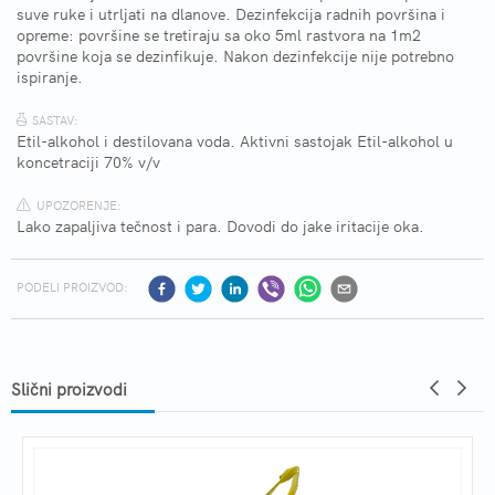
suve ruke i utrljati na dlanove. Dezinfekcija radnih površina i
opreme: površine se tretiraju sa oko 5ml rastvora na 1m2
površine koja se dezinfikuje. Nakon dezinfekcije nije potrebno
ispiranje.
SASTAV:
Etil-alkohol i destilovana voda. Aktivni sastojak Etil-alkohol u
koncetraciji 70% v/v
UPOZORENJE:
Lako zapaljiva tečnost i para. Dovodi do jake iritacije oka.
PODELI PROIZVOD:
Slični proizvodi