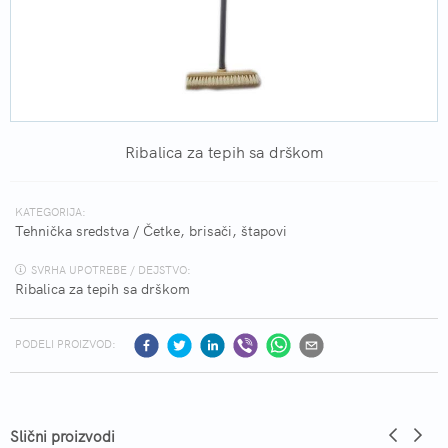
Ribalica za tepih sa drškom
KATEGORIJA:
Tehnička sredstva
/
Četke, brisači, štapovi
SVRHA UPOTREBE / DEJSTVO:
Ribalica za tepih sa drškom
PODELI PROIZVOD:
Slični proizvodi