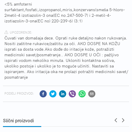
<5% amfoterni
surfaktant,fosfati,izopropanol,miris,konzervans(smeša 5-hloro-
2metil-4 izotiazolin-3 ona(EC no.247-500-7) i 2-metil-4-
izotiazolin-3-ona(EC no) 220-239-6) (3:1)
UPOZORENJE:
Čuvati van domašaja dece. Oprati ruke detaljno nakon rukovanja.
Nositi zaštitne rukavice/zaštitu za oči. AKO DOSPE NA KOŽU
isprati sa dosta vode.Ako dođe do iritacije kože, potražizti
medicinski savet/posmatranje.. AKO DOSPE U OČI : pažljivo
ispirati vodom nekoliko minuta. Ukloniti kontaktna sočiva,
ukoliko postoje i ukoliko je to moguće učiniti. Nastaviti sa
ispiranjem. Ako iritacija oka ne prolazi potražiti medicinski savet/
posmatranje
PODELI PROIZVOD:
Slični proizvodi