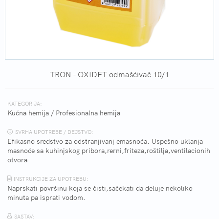
TRON - OXIDET odmašćivač 10/1
KATEGORIJA:
Kućna hemija
/
Profesionalna hemija
SVRHA UPOTREBE / DEJSTVO:
Efikasno sredstvo za odstranjivanj emasnoća. Uspešno uklanja
masnoće sa kuhinjskog pribora,rerni,friteza,roštilja,ventilacionih
otvora
INSTRUKCIJE ZA UPOTREBU:
Naprskati površinu koja se čisti,sačekati da deluje nekoliko
minuta pa isprati vodom.
SASTAV: