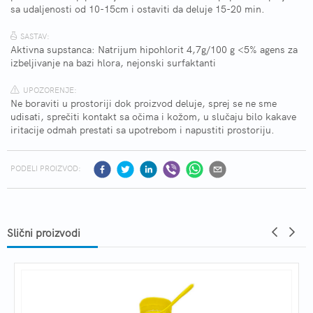
sa udaljenosti od 10-15cm i ostaviti da deluje 15-20 min.
SASTAV:
Aktivna supstanca: Natrijum hipohlorit 4,7g/100 g <5% agens za
izbeljivanje na bazi hlora, nejonski surfaktanti
UPOZORENJE:
Ne boraviti u prostoriji dok proizvod deluje, sprej se ne sme
udisati, sprečiti kontakt sa očima i kožom, u slučaju bilo kakave
iritacije odmah prestati sa upotrebom i napustiti prostoriju.
PODELI PROIZVOD:
Slični proizvodi