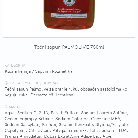
Tečni sapun PALMOLIVE 750ml
KATEGORIJA:
Kućna hemija
/
Sapuni i kozmetika
SVRHA UPOTREBE / DEJSTVO:
Tečni sapun Palmolive za pranje ruku, obogaćen sastojcima koji
neguju ruke. Dermatološki testiran.
SASTAV:
Aqua, Sodium C12-13, Parath Sulfate, Sodium Laureth Sulfate,
Cocomidoproply Betaine, Sodium Chloride, Coconide MEA,
Sodium Salicylate, Parfum, Sodium Benzoate, Styrene/Acrylates
Copolymer, Citric Acid, Polyquatemium-7, Tetrasodium ETDA,
Prunus Amygdalus..Dulcis Extrat,Sine Adipe Lac, Aloe