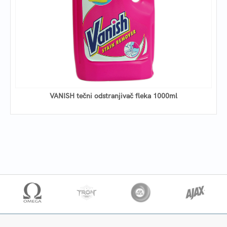
VANISH tečni odstranjivač fleka 1000ml