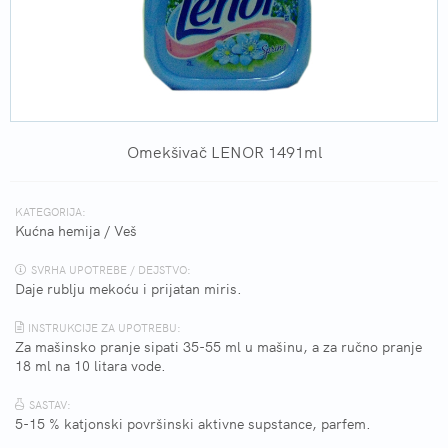
Omekšivač LENOR 1491ml
KATEGORIJA:
Kućna hemija
/
Veš
SVRHA UPOTREBE / DEJSTVO:
Daje rublju mekoću i prijatan miris.
INSTRUKCIJE ZA UPOTREBU:
Za mašinsko pranje sipati 35-55 ml u mašinu, a za ručno pranje
18 ml na 10 litara vode.
SASTAV:
5-15 % katjonski površinski aktivne supstance, parfem.