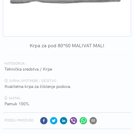
Krpa za pod 80*50 MALIVAT MALI
KATEGORIJA:
Tehnička sredstva
/
Krpe
SVRHA UPOTREBE / DEJSTVO:
Kvalitetna krpa za čišćenje podova.
SASTAV:
Pamuk 100%.
PODELI PROIZVOD: