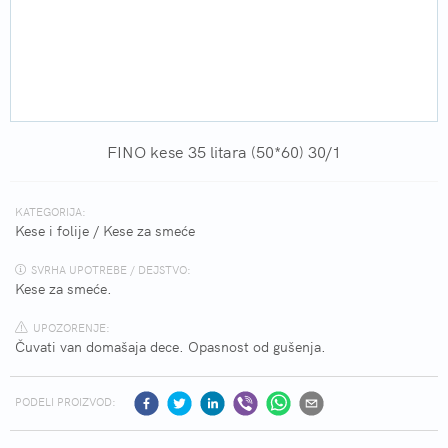
FINO kese 35 litara (50*60) 30/1
KATEGORIJA:
Kese i folije
/
Kese za smeće
SVRHA UPOTREBE / DEJSTVO:
Kese za smeće.
UPOZORENJE:
Čuvati van domašaja dece. Opasnost od gušenja.
PODELI PROIZVOD: