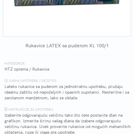
Rukavice LATEX sa puderom XL 100/1
KATEGORIJA:
HTZ oprema
/
Rukavice
SVRHA UPOTREBE / DEJSTVO:
Lateks rukavice sa puderom za jednokratnu upotrebu, pružaju
idealnu zaštitu od nepoželjnih i opasnih supstanci. Nesterilne i sa
zarolanom manžetnom, lako se oblače.
INSTRUKCIJE ZA UPOTREBU:
Izaberite odgovarajuću veličinu tako što ćete postavite dlan na
grafikon. Izmerite širinu vašeg dlana da izabere odgovarajuću
veličinu rukavica. Uvek proverite rukavice od mogućih mehaničkih
oštećenja, rupe ili vlage pre upotrebe.