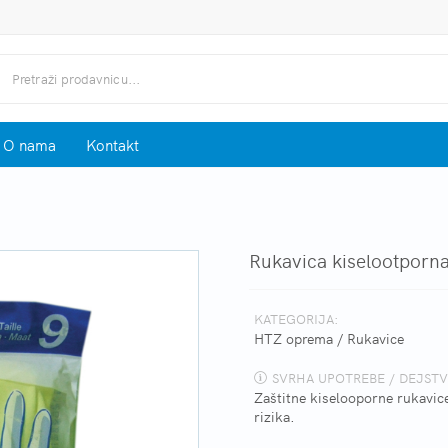
O nama
Kontakt
Rukavica kiselootporn
KATEGORIJA:
HTZ oprema
/
Rukavice
SVRHA UPOTREBE / DEJSTV
Zaštitne kiselooporne rukavic
rizika.