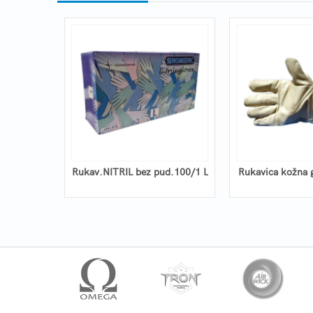
uretanska
Rukav.NITRIL bez pud.100/1 L
Rukavica kožna 