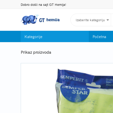
Dobro došli na sajt GT Hemija!
Izaberite kategoriju
Kategorije
Početna
Prikaz proizvoda