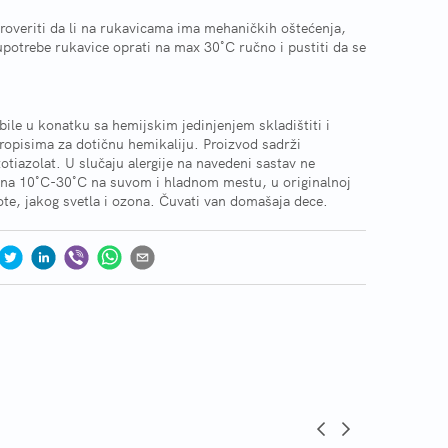
roveriti da li na rukavicama ima mehaničkih oštećenja,
upotrebe rukavice oprati na max 30˚C ručno i pustiti da se
bile u konatku sa hemijskim jedinjenjem skladištiti i
ropisima za dotičnu hemikaliju. Proizvod sadrži
iazolat. U slučaju alergije na navedeni sastav ne
ti na 10˚C-30˚C na suvom i hladnom mestu, u originalnoj
lote, jakog svetla i ozona. Čuvati van domašaja dece.