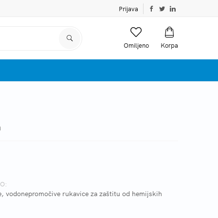
Prijava
Omiljeno
Korpa
a
O:
e, vodonepromočive rukavice za zaštitu od hemijskih