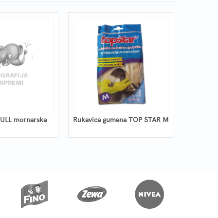
GULL mornarska
Rukavica gumena TOP STAR M
Rukav.N