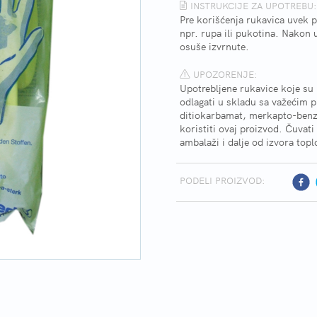
INSTRUKCIJE ZA UPOTREBU:
Pre korišćenja rukavica uvek p
npr. rupa ili pukotina. Nakon 
osuše izvrnute.
UPOZORENJE:
Upotrebljene rukavice koje su 
odlagati u skladu sa važećim p
ditiokarbamat, merkapto-benzot
koristiti ovaj proizvod. Čuva
ambalaži i dalje od izvora top
PODELI PROIZVOD: