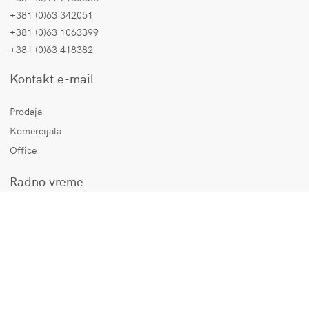
+381 (0)63 342051
+381 (0)63 1063399
+381 (0)63 418382
Kontakt e-mail
Prodaja
Komercijala
Office
Radno vreme
Radnim danima:
08:00 - 15:00h
Subota:
Neradan dan
Nedelja:
Neradan dan