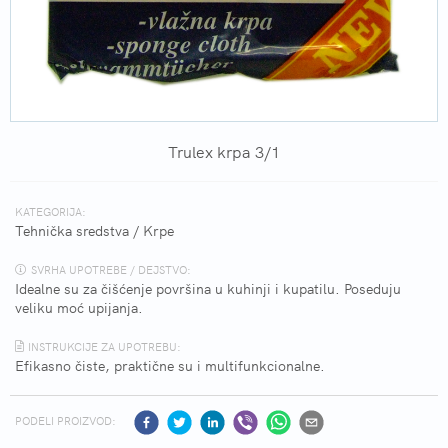
Trulex krpa 3/1
KATEGORIJA:
Tehnička sredstva
/
Krpe
SVRHA UPOTREBE / DEJSTVO:
Idealne su za čišćenje površina u kuhinji i kupatilu. Poseduju
veliku moć upijanja.
INSTRUKCIJE ZA UPOTREBU:
Efikasno čiste, praktične su i multifunkcionalne.
PODELI PROIZVOD: