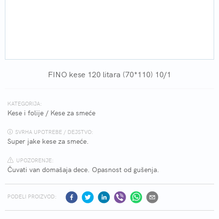
FINO kese 120 litara (70*110) 10/1
KATEGORIJA:
Kese i folije
/
Kese za smeće
SVRHA UPOTREBE / DEJSTVO:
Super jake kese za smeće.
UPOZORENJE:
Čuvati van domašaja dece. Opasnost od gušenja.
PODELI PROIZVOD: